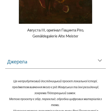
Августа III, оригінал Гіацинта Ріго,
Gemäldegalerie Alte Meister
Джерелa
Це неприбутковий дослідницький проєкт локальної історї,
предметом вивчення якого є рід Жевуських та їхні резиденції,
зокрема Підгор
ецький замок
.
Метою проєкту є збір, переклад, обробка цифрових матеріалів
з
теми
.
Широкою метою: популярізація культури Речі Посполитої в