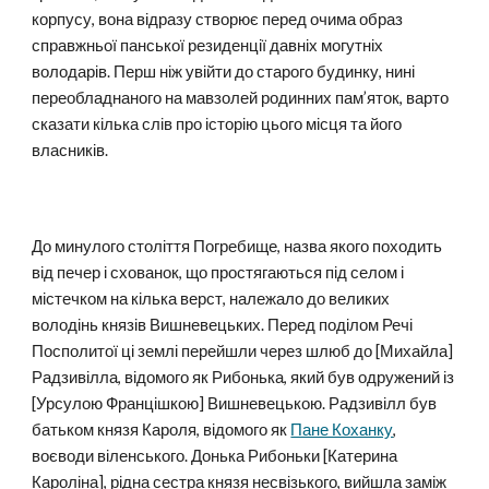
корпусу, вона відразу створює перед очима образ
справжньої панської резиденції давніх могутніх
володарів. Перш ніж увійти до старого будинку, нині
переобладнаного на мавзолей родинних пам’яток, варто
сказати кілька слів про історію цього місця та його
власників.
До минулого століття Погребище, назва якого походить
від печер і схованок, що простягаються під селом і
містечком на кілька верст, належало до великих
володінь князів Вишневецьких. Перед поділом Речі
Посполитої ці землі перейшли через шлюб до [Михайла]
Радзивілла, відомого як Рибонька, який був одружений із
[Урсулою Францішкою] Вишневецькою. Радзивілл був
батьком князя Кароля, відомого як
Пане Коханку
,
воєводи віленського. Донька Рибоньки [Катерина
Кароліна], рідна сестра князя несвізького, вийшла заміж