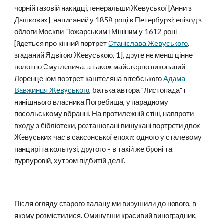
чорній газовій накидці, генеральши Жевуської [Анни з
Дашкових], написаний у 1858 році в Петербурзі; епізод з
облоги Москви Пожарським і Мініним у 1612 році
[йдеться про кінний портрет
Станіслава Жевуського
,
згаданий Ядвігою Жевуською, 1], друге не менш цінне
полотно Смуглевича; а також майстерно виконаний
Лоренценом портрет каштеляна вітебського
Адама
Вавжинця Жевуського
, батька автора "Листопада" і
нинішнього власника Погребища, у парадному
посольському вбранні. На протилежній стіні, навпроти
входу з бібліотеки, розташовані вишукані портрети двох
Жевуських часів саксонської епохи: одного у сталевому
панцирі та кольчузі, другого – в такій же броні та
пурпуровій, хутром підбитій делії.
Після огляду старого палацу ми вирушили до нового, в
якому розмістилися. Оминувши красивий виноградник,