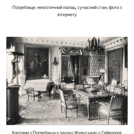
Погребище, неоготичний палац, сучасний стан, фото з
інтернету
Картини з Погребища у палаці Жевуських у
Гайворон
і: