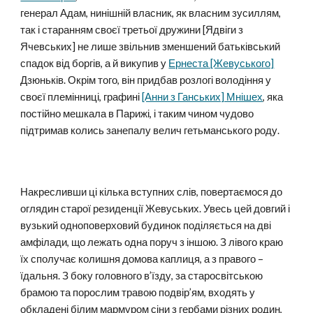
генерал Адам, нинішній власник, як власним зусиллям,
так і старанням своєї третьої дружини [Ядвіги з
Ячевських] не лише звільнив зменшений батьківський
спадок від боргів, а й викупив у
Ернеста [Жевуського]
Дзюньків. Окрім того, він придбав розлогі володіння у
своєї племінниці, графині
[Анни з Ганських] Мнішех
, яка
постійно мешкала в Парижі, і таким чином чудово
підтримав колись занепалу велич гетьманського роду.
Накресливши ці кілька вступних слів, повертаємося до
оглядин старої резиденції Жевуських. Увесь цей довгий і
вузький одноповерховий будинок поділяється на дві
амфілади, що лежать одна поруч з іншою. З лівого краю
їх сполучає колишня домова каплиця, а з правого –
їдальня. З боку головного в’їзду, за старосвітською
брамою та порослим травою подвір’ям, входять у
обкладені білим мармуром сіни з гербами різних родин,