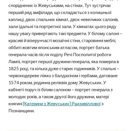
споріднених із Жевуськими, на стінах. Тут зустрічає
перший ряд амфілади, що складається з колишньої
каплиці, двох спальних кімнат, двох невеликих салонів,
зали їдальні та портретної зали. У кімнатах цього ряду
нашу увагу привертають такі предмети. У білому салоні –
красиві й візерунчасті мозаїчні стіни, старовинні меблі,
оббиті жовтим японським атласом, портрет батька
генерала часів після поділу Речі Посполитої роботи
Лампі, портрет першої дружини генерала, яка померла в
1825 році, та кілька дуже старих годинників. У спальні –
червонодереве ліжко з балдахіном і гербами, датоване
1574 роком, родинна реліквія дому Жевуських. У
кабінеті поруч із білим салоном – портрет генерала з
молодих років, а також другої його дружини, матері
княгині
[Катерини з Жевуських] Радзивіллової
з
Познанщин
и
.