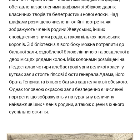
обставлена заскленими шафами зі збіркою давніх
класичних творів та белетристики нової епохи. Над
шафами розміщено численні олійні портрети, які
зображують членів родини Жевуських, інших
споріднених з ними родів, а також кількох польських
королів. З бібліотеки з лівого боку можна потрапити до
бальної зали, оздобленої білою ліпниною та розділеної в
двох місцях рядами колон. Між колонами розміщені на
п'єдесталах чотири алебастрові урни великої краси; у
кутках зали стоять гіпсові бюсти генерала Адама, його
брата Генрика та їхнього батька каштеляна вітебського.
Однак головною окрасою зали безперечно є численні
портрети, що зображують у натуральну величину
найважливіших членів родини, а також сцени з їхнього
суспільного життя.