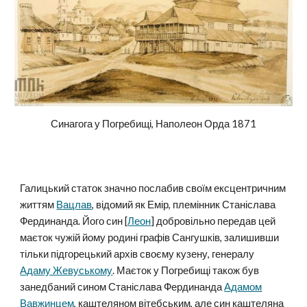
Синагога у Погребищі, Наполеон Орда 1871
Галицький статок значно послабив своїм ексцентричним
життям
Вацлав
, відомий як Емір, племінник Станіслава
Фердинанда. Його син [
Леон
] добровільно передав цей
маєток чужій йому родині графів Сангушків, залишивши
тільки підгорецький архів своєму кузену, генералу
Адаму Жевуському
. Маєток у Погребищі також був
занедбаний сином Станіслава Фердинанда
Адамом
Вавжинцем
, каштеляном вітебським, але син каштеляна