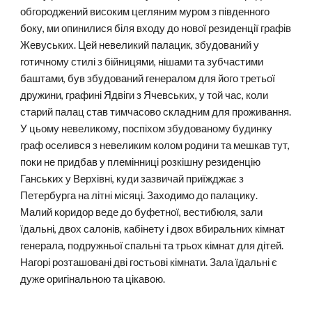
обгороджений високим цегляним муром з південного
боку, ми опинилися біля входу до нової резиденції графів
Жевуських. Цей невеликий палацик, збудований у
готичному стилі з бійницями, нішами та зубчастими
баштами, був збудований генералом для його третьої
дружини, графині Ядвіги з Ячевських, у той час, коли
старий палац став тимчасово складним для проживання.
У цьому невеликому, поспіхом збудованому будинку
граф оселився з невеликим колом родини та мешкав тут,
поки не придбав у племінниці розкішну резиденцію
Ганських у Верхівні, куди зазвичай приїжджає з
Петербурга на літні місяці. Заходимо до палацику.
Малий коридор веде до буфетної, вестибюля, зали
їдальні, двох салонів, кабінету і двох вбиральних кімнат
генерала, подружньої спальні та трьох кімнат для дітей.
Нагорі розташовані дві гостьові кімнати. Зала їдальні є
дуже оригінальною та цікавою.