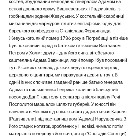
костел, збудований нещодавно генералом Адамом на
основі давнього храму Вишневецьких і Радзивіллів, із
гробницями родини Жевуських. У костельній скарбниці
ми бачили дві мармурові плити з епітафіями: одну для
барського конфедерата Станіслава Фердинанда
Жевуського, який помер 1786 року в Погребищі, а пізніше
був похований поряд із батьком гетьманом Вацлавом
Петром у Холмі; другу – для його сина, вітебського
каштеляна Адама Вавжинця, який помер і був похований
тут. У самих склепах, до яких ведуть окремі двері від
церковного цвинтаря, ми нарахували дев’ять трун. В
одній із них спочиває згаданий раніше батько генерала
Адама та письменника Генрика, колишній блискучий
посол до Данії, каштелян, сенатор, а після поділу Речі
Посполитої маршалок шляхти губернії. У юності він
навчався в Несвіжі під опікою свого дядька князя Кароля
[Радзивілла], під наставництвом [Адама] Нарушевича. З
його старих нотаток, зроблених у Несвіжі, чимало потім
матеріалів почерпнув його син, автор "Спогадів Сопліци",