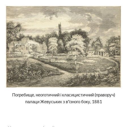
Погребище, неоготичний і класицистичний (праворуч)
палаци Жевуських з в'їзного боку, 1881