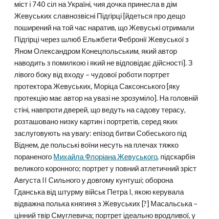
міст і 740 сіл на Україні, чия дочка принесла в дім
Жевуських славнозвісні Підгірці [йдеться про дещо
поширений на той час наратив, що Жевуські отримали
Підгірці через шлюб Ельжбети Фебронії Жевуської з
Яном Олександром Конецпольським, який автор
наводить з помилкою і який не відповідає дійсності]. З
лівого боку від входу – чудової роботи портрет
протектора Жевуських, Моріца Саксонського [яку
протекцію має автор на увазі не зрозуміло]. На головній
стіні, навпроти дверей, що ведуть на садову терасу,
розташовано низку картин і портретів, серед яких
заслуговують на увагу: епізод битви Собеського під
Віднем, де польські воїни несуть на плечах тяжко
пораненого
Михайла Флоріана Жевуського
, підскарбія
великого коронного; портрет у повний атлетичний зріст
Августа II Сильного у довгому кунтуші; оборона
Гданська від штурму військ Петра I, якою керувала
відважна полька княгиня з Жевуських [
?
] Масальська –
цінний твір Смуглевича; портрет ідеально вродливої, у