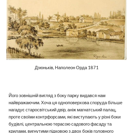
Дзюньків, Наполеон Орда 1871
Його зовнішній вигляд з боку парку видався нам
найвражаючим. Хоча ця одноповерхова споруда більше
нагадує старосвітський двір, аніж магнатський палац,
проте своїми контрфорсами, які виступають у різні боки
будівлі, центральною терасою садового фасаду та
крилами, вигнутими підковою з двох боків головного