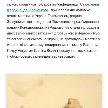
за його соратника по Барській конфедерації,
Станіслава
Фердинанда Жевуського
, і принесла в дім чоловіка
великі маєтки на Україні. Таким чином, родина
Жевуських, що походила з Підляшшя, через з’єднання з
родами Конєцпольських і Радзивіллів стала володарем
двох величезних статків — підгорецького в Червоній Русі
та погребищенського на Україні, не враховуючи маєтків у
старостві холмському, подарованих гетьману Вацлаву
Петру Августом II, та на Волині, посагу кількох князівен
Любомирських, які вийшли за Жевуських.