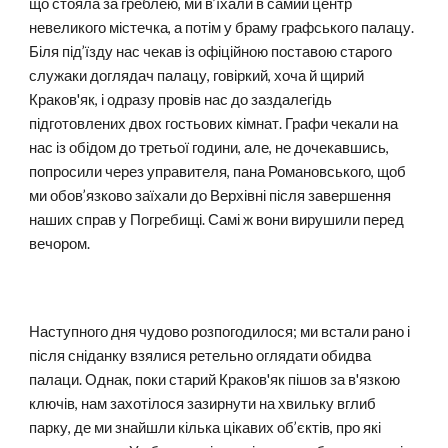
що стояла за греблею, ми в’їхали в самий центр
невеликого містечка, а потім у браму графського палацу.
Біля під’їзду нас чекав із офіційною поставою старого
служаки доглядач палацу, говіркий, хоча й щирий
Краков'як, і одразу провів нас до заздалегідь
підготовлених двох гостьових кімнат. Графи чекали на
нас із обідом до третьої години, але, не дочекавшись,
попросили через управителя, пана Романовського, щоб
ми обов’язково заїхали до Верхівні після завершення
наших справ у Погребищі. Самі ж вони вирушили перед
вечором.
Наступного дня чудово розпогодилося; ми встали рано і
після сніданку взялися ретельно оглядати обидва
палаци. Однак, поки старий Краков'як пішов за в'язкою
ключів, нам захотілося зазирнути на хвильку вглиб
парку, де ми знайшли кілька цікавих об’єктів, про які