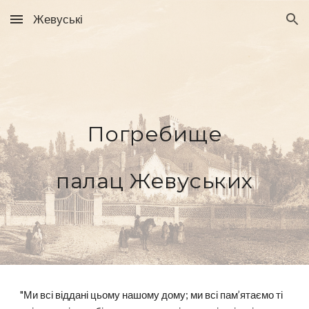
Жевуські
Skip to main content
Skip to navigation
Погребище
палац Жевуських
"Ми всі віддані цьому нашому дому; ми всі пам’ятаємо ті