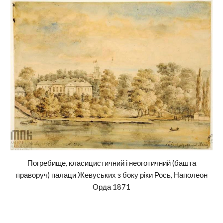
Погребище, класицистичний і неоготичний (башта
праворуч) палаци Жевуських з боку ріки Рось, Наполеон
Орда 1871