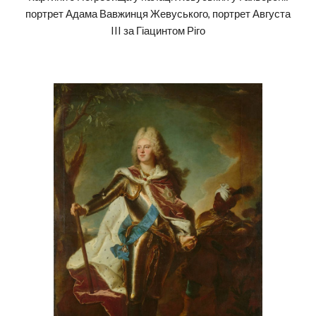
портрет Адама Вавжинця Жевуського, портрет Августа
III за Гіацинтом Ріго