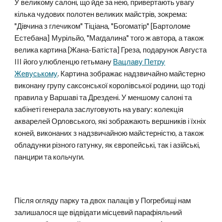
У великому салоні, що йде за нею, привертають увагу
кілька чудових полотен великих майстрів, зокрема:
"Дівчина з глечиком" Тіціана, "Богоматір"
[Бартоломе
Естебана]
Мурільйо, "Магдалина" того ж автора, а також
велика картина [Жана-Батіста] Греза, подарунок Августа
III його улюбленцю гетьману
Вацлаву Петру
Жевуському
. Картина зображає надзвичайно майстерно
виконану групу саксонської королівської родини, що тоді
правила у Варшаві та Дрездені. У меншому салоні та
кабінеті генерала заслуговують на увагу: колекція
акварелей Орловського, які зображають вершників і їхніх
коней, виконаних з надзвичайною майстерністю, а також
обладунки різного гатунку, як європейські, так і азійські,
панцири та кольчуги.
Після огляду парку та двох палаців у Погребищ
і
нам
залишалося ще відвідати місцевий парафіяльний