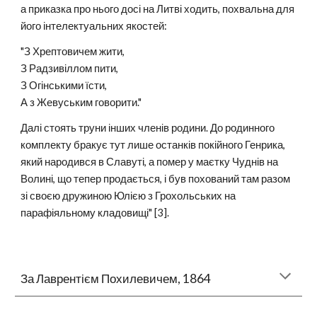
а приказка про нього досі на Литві ходить, похвальна для
його інтелектуальних якостей:
"З Хрептовичем жити,
З Радзивіллом пити,
З Огінськими їсти,
А з Жевуським говорити."
Далі стоять труни інших членів родини. До родинного
комплекту бракує тут лише останків покійного Генрика,
який народився в Славуті, а помер у маєтку Чуднів на
Волині, що тепер продається, і був похований там разом
зі своєю дружиною Юлією з Грохольських на
парафіяльному кладовищі" [3].
За Лаврентієм Похилевичем, 1864