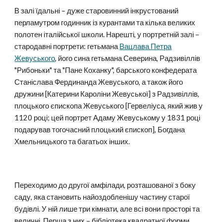
В залі їдальні – дуже старовинний інкрустований
перламутром годинник із курантами та кілька великих
полотен італійської школи. Нарешті, у портретній залі –
стародавні портрети: гетьмана
Вацлава Петра
Жевуського
, його сина гетьмана Северина, Радзивіллів
"Рибоньки" та "Пане Коханку", барського конфедерата
Станіслава Фердинанда Жевуського, а також його
дружини [Катерини Кароліни Жевуської] з Радзивіллів,
плоцького єпископа Жевуського [
Гервеліуса, який жив у
1120 році; цей портрет Адаму Жевуському у 1831 році
подарував тогочасний плоцький єпископ
], Богдана
Хмельницького та багатьох інших.
Переходимо до другої амфілади, розташованої з боку
саду, яка становить найоздобленішу частину старої
будівлі. У ній лише три кімнати, але всі вони просторі та
величні. Перша з них – бібліотека квадратної форми,