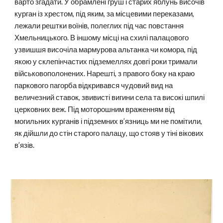
варто згадати. У обрамлені груш і старих яблунь височів
курган із хрестом, під яким, за місцевими переказами,
лежали рештки воїнів, полеглих під час повстання
Хмельницького. В іншому місці на схилі палацового
узвишшя височіла мармурова альтанка чи комора, під
якою у склепінчастих підземеллях довгі роки тримали
військовополонених. Нарешті, з правого боку на краю
паркового пагорба відкривався чудовий вид на
величезний ставок, звивисті вигини села та високі шпилі
церковних веж. Під моторошним враженням від
могильних курганів і підземних в’язниць ми не помітили,
як дійшли до стін старого палацу, що стояв у тіні вікових
в’язів.