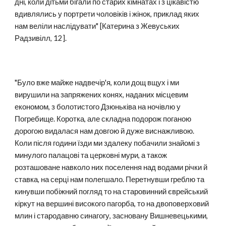
дні, коли дітьми бігали по старих кімнатах і з цікавістю
вдивлялись у портрети чоловіків і жінок, приклад яких
нам веліли наслідувати" [Катерина з Жевуських
Радзивілл, 12].
"Було вже майже надвечір'я, коли дощ вщух і ми
вирушили на запряжених конях, наданих місцевим
економом, з болотистого Дзюньківа на ночівлю у
Погребище. Коротка, але складна подорож поганою
дорогою видалася нам довгою й дуже виснажливою.
Коли після години їзди ми здалеку побачили знайомі з
минулого палацові та церковні мури, а також
розташоване навколо них поселення над водами річки й
ставка, на серці нам полегшало. Перетнувши греблю та
кинувши побіжний погляд то на старовинний єврейський
кіркут на вершині високого пагорба, то на двоповерховий
млин і стародавню синагогу, засновану Вишневецькими,