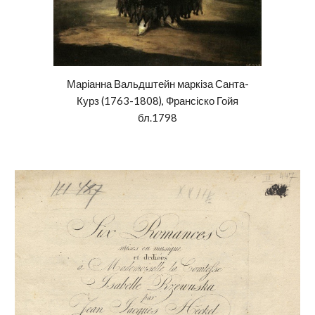
Маріанна
Вальдштейн маркіза Санта
-
Курз (1763-1808), Франсіско Гойя
бл.1798