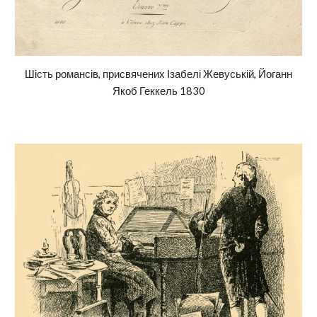
Шість романсів, присвячених Ізабелі Жевуській, Йоганн
Якоб Геккель 1830