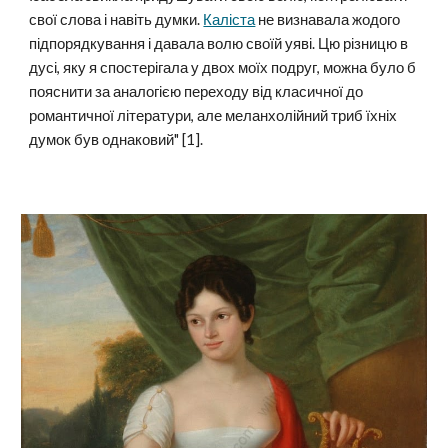
свої слова і навіть думки.
Каліста
не визнавала жодого
підпорядкування і давала волю своїй уяві. Цю різницю в
дусі, яку я спостерігала у двох моїх подруг, можна було б
пояснити за аналогією переходу від класичної до
романтичної літератури, але меланхолійний триб їхніх
думок був однаковий" [1].