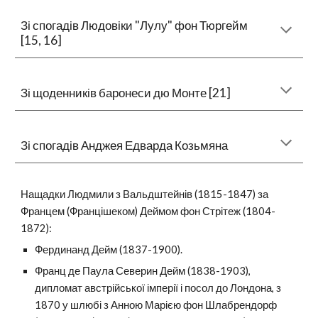
Зі спогадів Людовік
и
"Лулу" фон Тюргейм
[15, 16]
Зі
щоденників
баронеси
дю Монте
[
21
]
Зі спогадів Анджея Едварда Козьмяна
Нащадки Людмили з Вальдштейнів (1815-1847) за
Францем (Францішеком) Деймом фон Стрітеж (1804-
1872):
Фердинанд Дейм (1837-1900).
Франц де Паула Северин Дейм (1838-1903),
дипломат австрійської імперії і посол до Лондона, з
1870 у шлюбі з Анною Марією фон Шлабрендорф