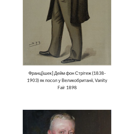
Фра
нц
[ішек]
Дейм
фон Стрітеж
(1838-
1903) як посол у Ве
ликобританії, Vanity
Fair 1898