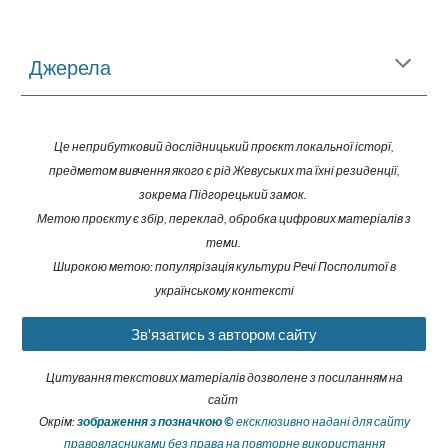
Джерела
Це неприбутковий дослідницький проєкт локальної історї,
предметом вивчення якого є рід Жевуських та їхні резиденції,
зокрема Підгор
ецький замок
.
Метою проєкту є збір, переклад, обробка цифрових матеріалів
з
теми
.
Широкою метою: популярізація культури Речі Посполитої в
українському контексті
Зв'язатись з автором сайту
Цитування текстових матеріалів дозволене з посиланням на
сайт
Окрім:
зображення з позначкою
©
ексклюзивно надані для сайту
правовласниками
без права на повторне використання