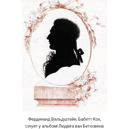
Фердинанд Вальдшт
е
йн
, Бабетт Кох,
сілует у альбомі Людвіга ван Бетховена