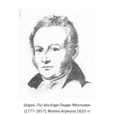
Шарль-Луї або Карл Людвіг Фікельмон
(1777-1857), Філіппо Агрікола 1820-ті