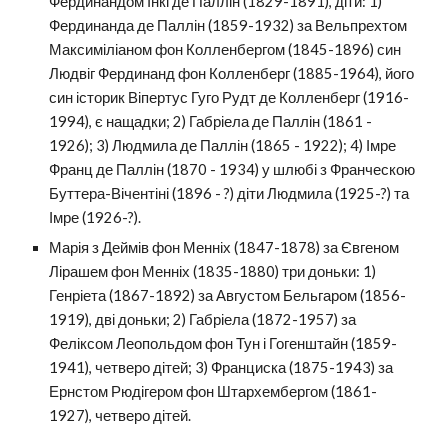
Фердинандом Інкі де Паллін (1829-1891), діти: 1)
Фердинанда де Паллін (1859-1932) за Вельпрехтом
Максиміліаном фон Колленбергом (1845-1896) син
Людвіг Фердинанд фон Колленберг (1885-1964), його
син історик Віпертус Гуго Рудт де Колленберг (1916-
1994), є нащадки; 2) Габріела де Паллін (1861 -
1926); 3) Людмила де Паллін (1865 - 1922); 4) Імре
Франц де Паллін (1870 - 1934) у шлюбі з Франческою
Буттера-Вічентіні (1896 - ?) діти Людмила (1925-?) та
Імре (1926-?).
Марія з Деймів фон Менніх (1847-1878) за Євгеном
Лірашем фон Менніх (1835-1880) три доньки: 1)
Генріета (1867-1892) за Августом Бельгаром (1856-
1919), дві доньки; 2) Габріела (1872-1957) за
Феліксом Леопольдом фон Тун і Гогенштайн (1859-
1941), четверо дітей; 3) Франциска (1875-1943) за
Ернстом Рюдігером фон Штархембергом (1861-
1927), четверо дітей.