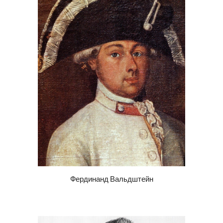
Фердинанд Вальдшт
е
йн