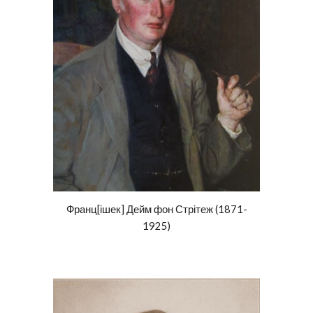
Франц
[ішек]
Дейм фон Стрітеж (1871-
1925)