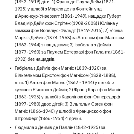
(1852-1919) діти: 1) Франц де Паула Дейм (1871-
1925) у шлюбі з Марією де ла Фонтейн унд
д'Арнонкур-Унверзагт (1881-1949), нащадки
Губерт
Владімір Дейм фон Стрітеж (1908-2008)
і Юліана у
заміжжі фон Вопеліус-Фельдт (1919-2015); 2) Б’янка
Марія з Деймів (1874-1968) за Антоном фон Магнісом
(1862-1944) з нащадками; 3) Ізабелла з Деймів
(1877-1960) за Паулем Естерхазі фон Ґаланта (1861-
1932) без нащадків.
Габріела з Деймів фон Магніс (1839-1920) за
Вільгельмом Ернстом фон Магнісом (1828-1888),
діти: 1) Антон фон Магніс (1862 - 1944) у шлюбі з
кузиною Б'янкою з Деймів; 2) Франц Карл фон Магніс
(1863-1935) у шлюбі з Кароліною фон Опперсдорф
(1897-1980) двоє дітей; 3) Вільгельм Євген фон
Магніс (1866-1940) у шлюбі з Францискою фон
Штромберг (1866-1954) 4 дочки.
Людмила з Деймів де Паллін (1842-1925) за