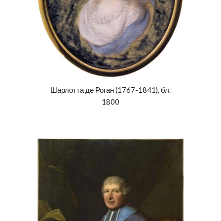
Шарлотта де Роган
(
1767-1841
), бл.
1800