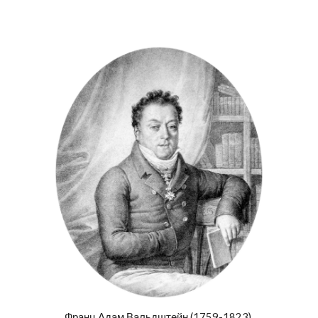
Франц Адам Вальдштейн (1759-1823),