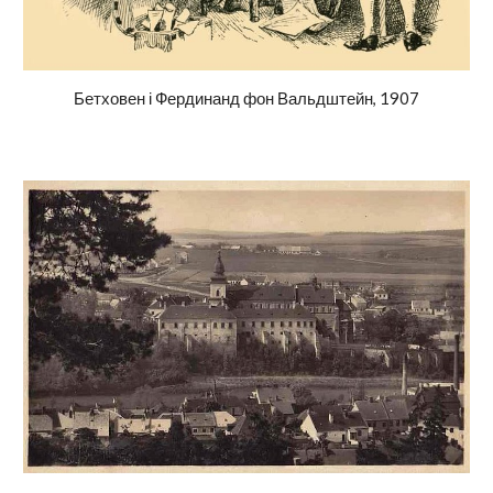
Бетховен і
Фердинанд фон Вальдшт
е
йн, 1907