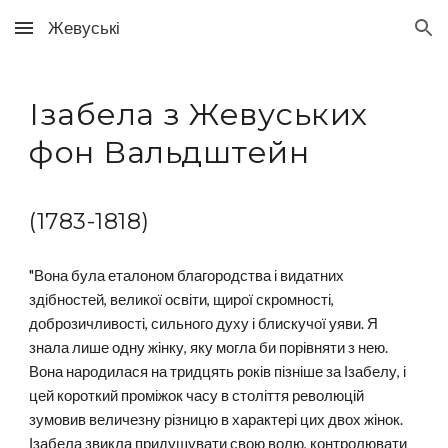
Жевуські
Skip to main content
Skip to navigation
Ізабела
з Жевуськ
их
фон Вальдштейн
(178
3-
18
18
)
"Вона була еталоном благородства і видатних
здібностей, великої освіти, щирої скромності,
доброзичливості, сильного духу і блискучої уяви. Я
знала лише одну жінку, яку могла би порівняти з нею.
Вона народилася на тридцять років пізніше за Ізабелу, і
цей короткий проміжок часу в століття революцій
зумовив величезну різницю в характері цих двох жінок.
Ізабела звикла придушувати свою волю, контролювати