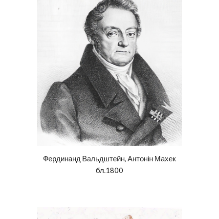
Фердинанд Вальдштейн, Антонін Махек
бл.1800