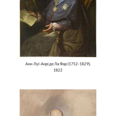
Анн-Луї-Анрі де Ла Фар (1752-18
29
),
1822