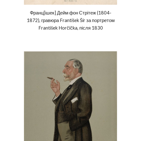
Франц[ішек] Дейм фон Стрітеж (1804-
1872), гравюра František Šír
за портретом
František Horčička, після 1830